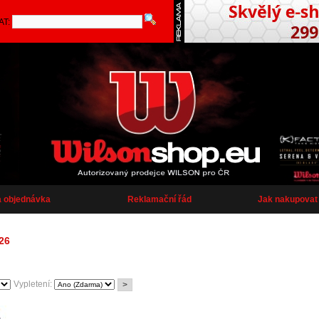
AT:
a objednávka
Reklamační řád
Jak nakupovat
26
Vypletení: