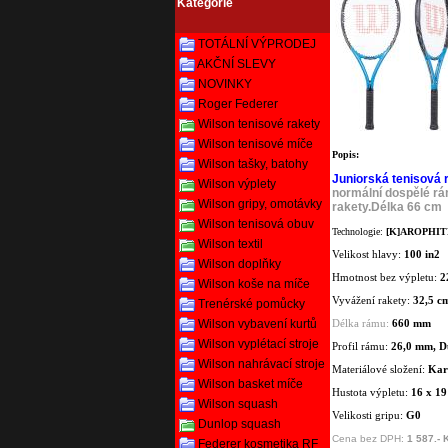
Kategorie
TOTÁLNÍ VÝPRODEJ
AKČNÍ SLEVY
NOVINKY
Roger Federer
Wilson tenisové rakety
Wilson tenisové míče
Popis:
Wilson tašky, batohy
Juniorská tenisov
Wilson výplety
norm
ální dospělé rá
Wilson gripy, omotávky
rakety.Délka 66 cm
Wilson tenisová obuv
Technologie:
[K]AROPHI
Wilson textil
Velikost hlavy:
100 in2
Wilson doplňky
Hmotnost bez výpletu:
2
Wilson koše na míče
Vyvážení rakety:
32,5 c
Trenérské pomůcky
Wilson vybavení kurtů
Délka rámu:
660 mm
Wilson vyplétací stroje
Profil rámu:
26,0 mm, D
Wilson nahrávací stroje
Materiálové složení:
Kar
Wilson basket míče
Hustota výpletu:
16 x 19
Wilson squash
Velikosti gripu:
G0
Dunlop squash
Cena bez DPH:
1 587.- 
Federer kosmetika RF