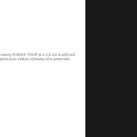
i rakety KOBRA TOUR je o 2,5 cm kratší než
ýpletu jsou velkou výhodou této juniorské