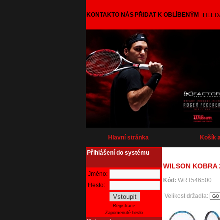
KONTAKT
O NÁS
PŘIDAT K OBLÍBENÝM
HLED
Hlavní stránka
Košík 
Přihlášení do systému
WILSON KOBRA 
Jméno:
Kód:
WRT546500
Heslo:
Velikost držadla:
Registrace
Zapomenuté heslo