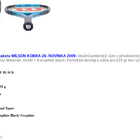
á raketa WILSON KOBRA 26- NOVINKA 2009-
ideální juniorský rám s přednostm
my. Materiál- Grafit + Karophite black. Perfektní desing a váha jen 229 gr bez v
TE BLACK
29 g
m
ual Taper
ophite Black/ Graphite
Kč