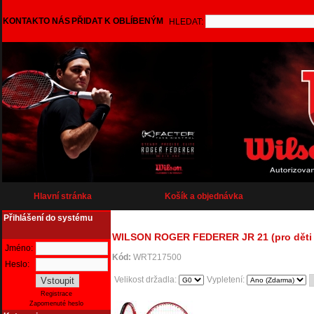
KONTAKT
O NÁS
PŘIDAT K OBLÍBENÝM
HLEDAT:
Hlavní stránka
Košík a objednávka
Přihlášení do systému
WILSON ROGER FEDERER JR 21 (pro děti 5
Jméno:
Kód:
WRT217500
Heslo:
Velikost držadla:
Vypletení:
Registrace
Zapomenuté heslo