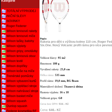
Kategorie
TOTÁLNÍ VÝPRODEJ
AKČNÍ SLEVY
NOVINKY
Roger Federer
Wilson tenisové rakety
Wilson tenisové míče
Popis:
Wilson tašky, batohy
Raketa pro děti s výškou kolme 110 cm. Roger Fede
Six.One. Nový Volcanic profil rámu pro více pevnost
Wilson výplety
Wilson gripy, omotávky
Wilson tenisová obuv
Velikost hlavy:
95 in2
Wilson textil
Hmotnost:
180 g
Wilson doplňky
Vyvážení rakety:
25,0 cm
Wilson koše na míče
Délka rámu:
535 mm
Trenérské pomůcky
Wilson vybavení kurtů
Profil rámu:
19,0 mm, RG Beam
Wilson vyplétací stroje
Materiálové složení:
Titanová slitina
Wilson nahrávací stroje
Hustota výpletu:
16 x 18
Wilson basket míče
Velikosti gripu:
G0
Wilson squash
Cena bez DPH:
534.- Kč
Dunlop squash
Cena:
646.- Kč
Federer kosmetika RF