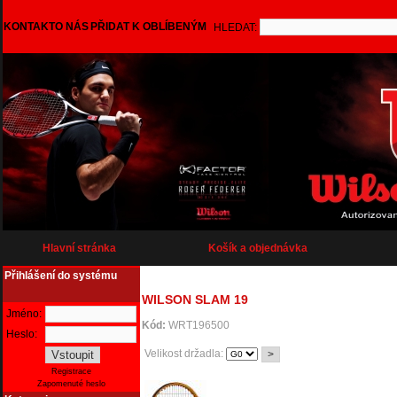
KONTAKT
O NÁS
PŘIDAT K OBLÍBENÝM
HLEDAT:
Hlavní stránka
Košík a objednávka
Přihlášení do systému
WILSON SLAM 19
Jméno:
Kód:
WRT196500
Heslo:
Velikost držadla:
Registrace
Zapomenuté heslo