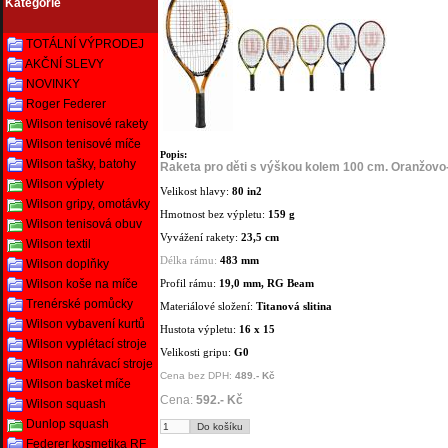
Kategorie
TOTÁLNÍ VÝPRODEJ
AKČNÍ SLEVY
NOVINKY
Roger Federer
Wilson tenisové rakety
Wilson tenisové míče
Popis:
Wilson tašky, batohy
Raketa pro děti s výškou kolem 100 cm. Oranžovo-
Wilson výplety
Velikost hlavy:
80 in2
Wilson gripy, omotávky
Hmotnost bez výpletu:
159 g
Wilson tenisová obuv
Vyvážení rakety:
23,5 cm
Wilson textil
Délka rámu:
483 mm
Wilson doplňky
Wilson koše na míče
Profil rámu:
19,0 mm, RG Beam
Trenérské pomůcky
Materiálové složení:
Titanová slitina
Wilson vybavení kurtů
Hustota výpletu:
16 x 15
Wilson vyplétací stroje
Velikosti gripu:
G0
Wilson nahrávací stroje
Cena bez DPH:
489.- Kč
Wilson basket míče
Cena:
592.- Kč
Wilson squash
Dunlop squash
Federer kosmetika RF