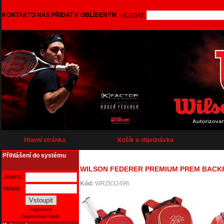
KONTAKT
O NÁS
PŘIDAT K OBLÍBENÝM
HLEDAT:
Hlavní stránka
Košík a objednávka
Přihlášení do systému
WILSON FEDERER PREMIUM PREM BACKPAC
Jméno:
Kód:
WRZ832496
Heslo:
Registrace
Zapomenuté heslo