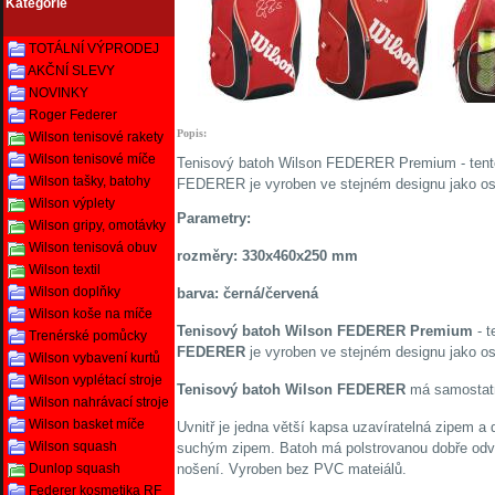
Kategorie
TOTÁLNÍ VÝPRODEJ
AKČNÍ SLEVY
NOVINKY
Roger Federer
Popis:
Wilson tenisové rakety
Wilson tenisové míče
Tenisový batoh Wilson FEDERER Premium - tento pr
Wilson tašky, batohy
FEDERER je vyroben ve stejném designu jako os
Wilson výplety
Parametry:
Wilson gripy, omotávky
Wilson tenisová obuv
rozměry: 330x460x250 mm
Wilson textil
Wilson doplňky
barva: černá/červená
Wilson koše na míče
Tenisový batoh Wilson FEDERER Premium
- t
Trenérské pomůcky
FEDERER
je vyroben ve stejném designu jako o
Wilson vybavení kurtů
Wilson vyplétací stroje
Tenisový batoh Wilson FEDERER
má samostatno
Wilson nahrávací stroje
Wilson basket míče
Uvnitř je jedna větší kapsa uzavíratelná zipem a 
Wilson squash
suchým zipem. Batoh má polstrovanou dobře odvět
nošení. Vyroben bez PVC mateiálů.
Dunlop squash
Federer kosmetika RF